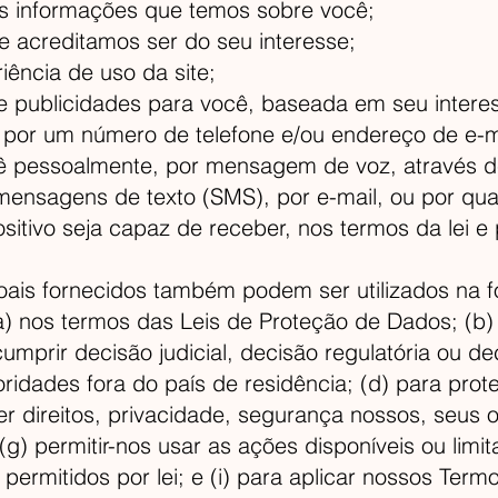
 as informações que temos sobre você;
e acreditamos ser do seu interesse;
iência de uso da site;
de publicidades para você, baseada em seu intere
 por um número de telefone e/ou endereço de e-m
ê pessoalmente, por mensagem de voz, através 
ensagens de texto (SMS), por e-mail, ou por qua
itivo seja capaz de receber, nos termos da lei e 
oais fornecidos também podem ser utilizados na 
) nos termos das Leis de Proteção de Dados; (b)
 cumprir decisão judicial, decisão regulatória ou d
ridades fora do país de residência; (d) para pro
r direitos, privacidade, segurança nossos, seus ou
 (g) permitir-nos usar as ações disponíveis ou li
 permitidos por lei; e (i) para aplicar nossos Ter