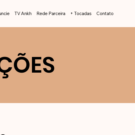
uncie
TV Ankh
Rede Parceira
+ Tocadas
Contato
IÇÕES