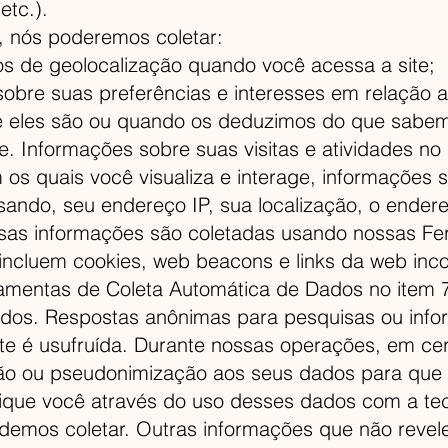
etc.).
, nós poderemos coletar:
s de geolocalização quando você acessa a site;
sobre suas preferências e interesses em relação 
e eles são ou quando os deduzimos do que sabem
 Informações sobre suas visitas e atividades no s
 os quais você visualiza e interage, informações 
sando, seu endereço IP, sua localização, o endereç
as informações são coletadas usando nossas Fe
ncluem cookies, web beacons e links da web inco
amentas de Coleta Automática de Dados no item 7
dos. Respostas anônimas para pesquisas ou inf
te é usufruída. Durante nossas operações, em ce
ção ou pseudonimização aos seus dados para que 
fique você através do uso desses dados com a tec
demos coletar. Outras informações que não revel