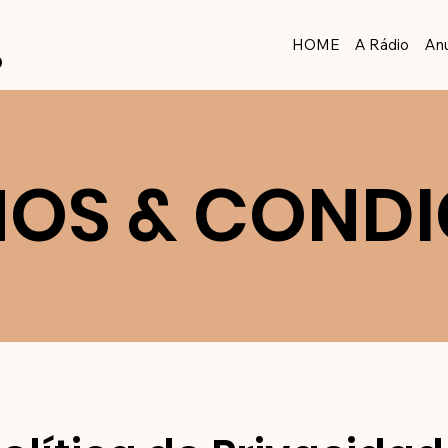
HOME
A Rádio
An
o
OS & COND